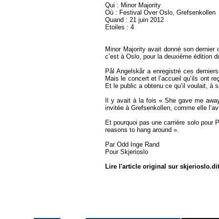
Qui : Minor Majority
Où : Festival Over Oslo, Grefsenkollen
Quand : 21 juin 2012
Etoiles : 4
Minor Majority avait donné son dernier co
c’est à Oslo, pour la deuxième édition 
Pål Angelskår a enregistré ces derniers
Mais le concert et l’accueil qu’ils ont 
Et le public a obtenu ce qu’il voulait, 
Il y avait à la fois « She gave me away
invitée à Grefsenkollen, comme elle l’ava
Et pourquoi pas une carrière solo pour P
reasons to hang around ».
Par Odd Inge Rand
Pour Skjerioslo
Lire l'article original sur skjerioslo.d