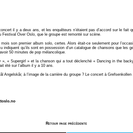
ncert il y a deux ans, et les enquêteurs n’étaient pas d’accord sur le fait qu’
du Festival Over Oslo, que le groupe est remonté sur scène.
 mois son premier album solo, certes. Alors était-ce seulement pour l’occasi
reçu indiquent qu’ils sont en possession d’un catalogue de chansons que les g
à savoir 50 minutes de pop mélancolique.
 », « Supergirl » et la chanson qui a tout déclenché « Dancing in the backy
it été sur l’album il y a 10 ans.
ål Angelskår, à l’image de la carrière du groupe ? Le concert à Grefsenkollen
ittoslo.no
Retour page précédente