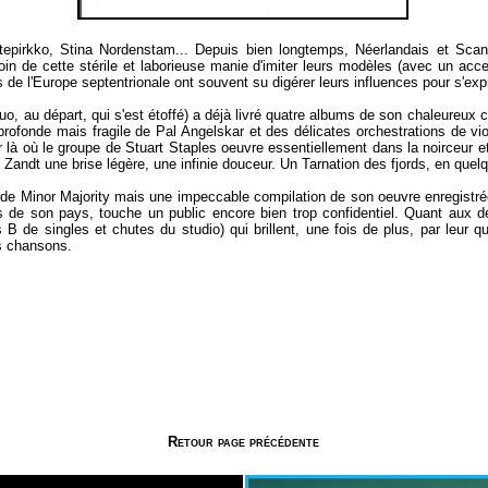
tepirkko, Stina Norden­stam... Depuis bien longtemps, Néerlandais et Sca
in de cette stérile et laborieuse manie d'imiter leurs modèles (avec un accen
 de l'Europe septentrionale ont souvent su digérer leurs influences pour s'exp
uo, au départ, qui s'est étoffé) a déjà livré quatre albums de son chaleureux c
rofonde mais fragile de Pal Angelskar et des délicates orchestrations de vi
 là où le groupe de Stuart Staples oeuvre essentiellement dans la noirceur et
andt une brise légère, une infinie douceur. Un Tarnation des fjords, en quelq
e Minor Majority mais une impeccable compilation de son oeuvre enregistrée.
s de son pays, touche un public encore bien trop confidentiel. Quant aux déjà
 de singles et chutes du studio) qui brillent, une fois de plus, par leur qua
es chansons.
Retour page précédente