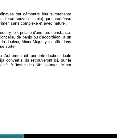
ndinaves ont démontré leur surprenante
t forcé souvent risible) qui caractérise
rimer, sans ­complexe et avec naturel.
ountry-folk polaire d'une rare constance.
oloncelle, de banjo ou d'accordéon, à un
 la douleur, Minor Majority insuffle dans
ue sorte.
 Autrement dit, une introduction idéale
 convertis, ils retrouveront ici, sur le
lité. A l'instar des Nits bataves, Minor