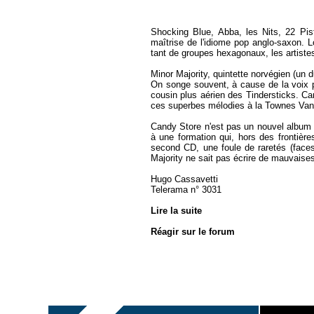
Shocking Blue, Abba, les Nits, 22 Pis
maîtrise de l'idiome pop anglo-saxon. Lo
tant de groupes hexagonaux, les artistes
Minor Majority, quintette norvégien (un d
On ­songe souvent, à cause de la voix p
cousin plus aérien des Tindersticks. Car
ces superbes mélodies à la Townes Van Z
Candy Store n'est pas un nouvel album d
à une formation qui, hors des frontière
second CD, une foule de raretés (faces B
Majority ne sait pas écrire de mauvais
Hugo Cassavetti
Telerama n° 3031
Lire la suite
Réagir sur le forum