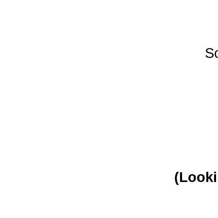
So
(Looki