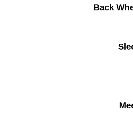
Back When
Sle
Mee