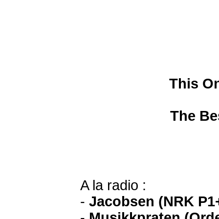
This O
The Bes
A la radio :
-
Jacobsen (NRK P1
-
Musikkpraten (Orde