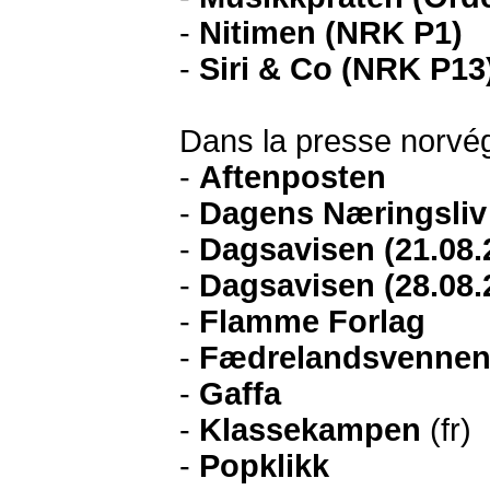
-
Nitimen (NRK P1)
-
Siri & Co (NRK P13
Dans la presse norvég
-
Aftenposten
-
Dagens Næringsliv
-
Dagsavisen (21.08.
-
Dagsavisen (28.08.
-
Flamme Forlag
-
Fædrelandsvenne
-
Gaffa
-
Klassekampen
(fr)
-
Popklikk