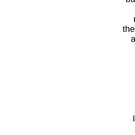
the
a