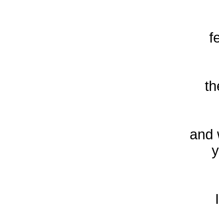
f
th
and 
y