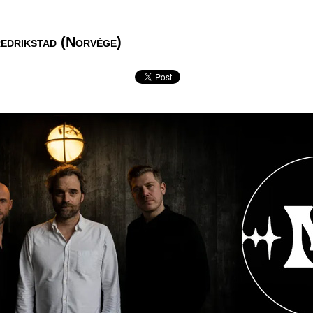
edrikstad (Norvège)