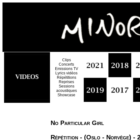
Clips
Concerts
Emissions TV
Lyrics vidéos
Répétitions
Reprises
Sessions
acoustiques
Showcase
No Particular Girl
Répétition - (Oslo - Norvège) -