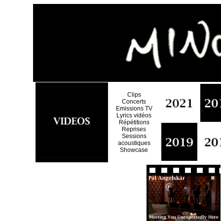
Clips
Concerts
Emissions TV
Lyrics vidéos
Répétitions
Reprises
Sessions
acoustiques
Showcase