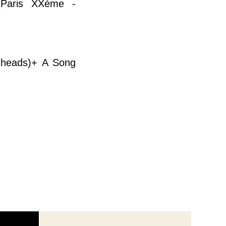
 (Paris XXème -
nheads)+ A Song