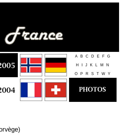
A
B
C
D
E
F
G
H
I
J
K
L
M
N
O
P
R
S
T
W
Y
orvège)