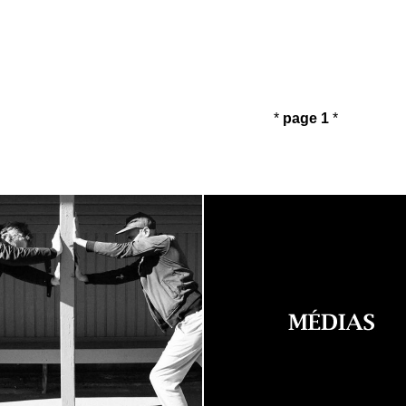
*
page 1
*