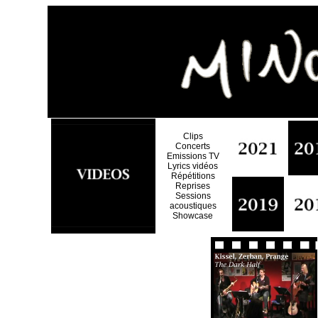
Clips
Concerts
Emissions TV
Lyrics vidéos
Répétitions
Reprises
Sessions
acoustiques
Showcase