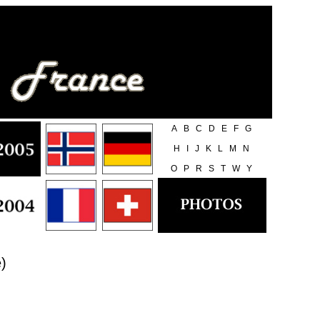
A
B
C
D
E
F
G
H
I
J
K
L
M
N
O
P
R
S
T
W
Y
)