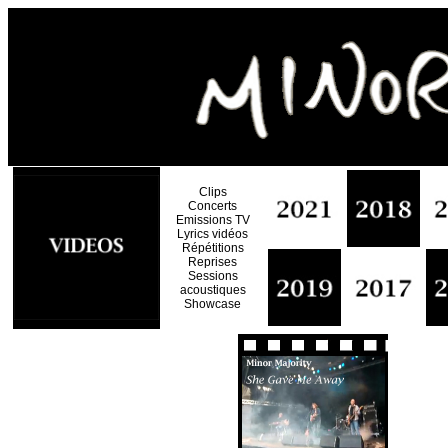
Clips
Concerts
Emissions TV
Lyrics vidéos
Répétitions
Reprises
Sessions
acoustiques
Showcase