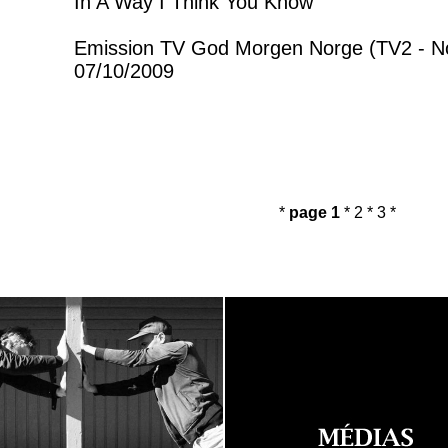
In A Way I Think You Know
Emission TV God Morgen Norge (TV2 - N
07/10/2009
*
page 1
*
2
*
3
*