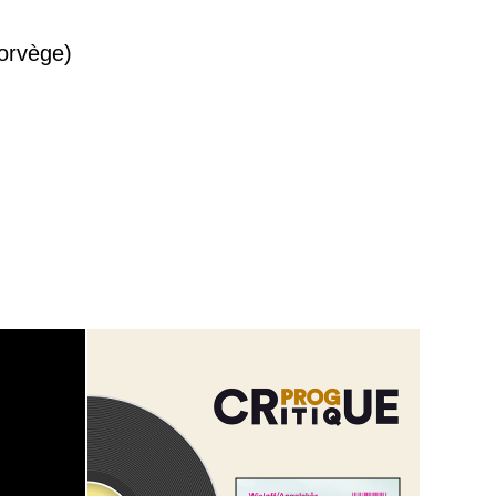
orvège)