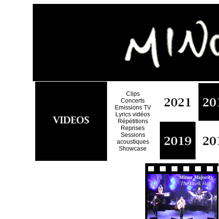
Clips
Concerts
Emissions TV
Lyrics vidéos
Répétitions
Reprises
Sessions
acoustiques
Showcase