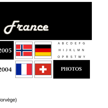
A
B
C
D
E
F
G
H
I
J
K
L
M
N
O
P
R
S
T
W
Y
Norvège)