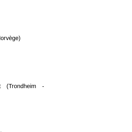
Norvège)
t (Trondheim -