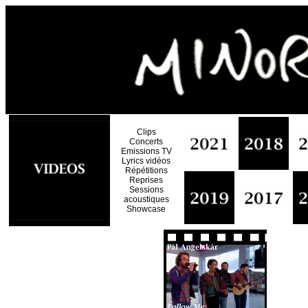
Clips
Concerts
Emissions TV
Lyrics vidéos
Répétitions
Reprises
Sessions
acoustiques
Showcase