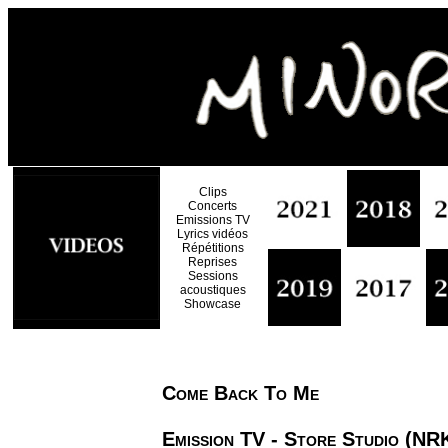
Clips
Concerts
Emissions TV
Lyrics vidéos
Répétitions
Reprises
Sessions
acoustiques
Showcase
Come Back To Me
Emission TV - Store Studio (NR