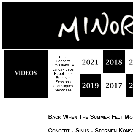
Clips
Concerts
Emissions TV
Lyrics vidéos
Répétitions
Reprises
Sessions
acoustiques
Showcase
Back When The Summer Felt Mor
Concert - Sinus - Stormen Kons