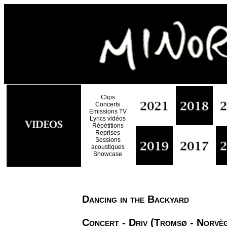
Clips
Concerts
Emissions TV
Lyrics vidéos
Répétitions
Reprises
Sessions
acoustiques
Showcase
Dancing in the Backyard
Concert - Driv (Tromsø - Norvè