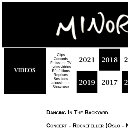
Clips
Concerts
Emissions TV
Lyrics vidéos
Répétitions
Reprises
Sessions
acoustiques
Showcase
Dancing In The Backyard
Concert - Rockefeller (Oslo - 