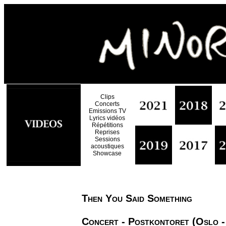
Clips
Concerts
Emissions TV
Lyrics vidéos
Répétitions
Reprises
Sessions
acoustiques
Showcase
Then You Said Something
Concert - Postkontoret (Oslo -