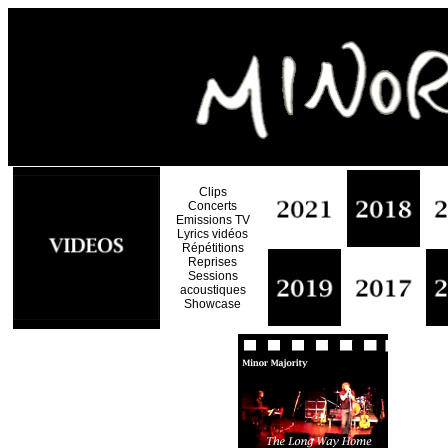
Clips
Concerts
Emissions TV
Lyrics vidéos
Répétitions
Reprises
Sessions
acoustiques
Showcase