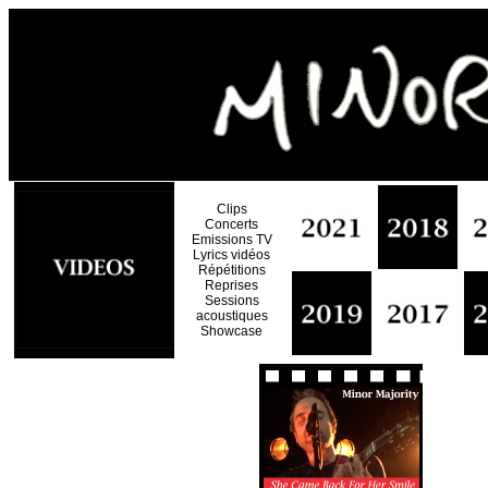
Clips
Concerts
Emissions TV
Lyrics vidéos
Répétitions
Reprises
Sessions
acoustiques
Showcase